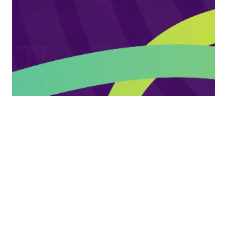
Filtros
Compartilhar
6182600
Estágio